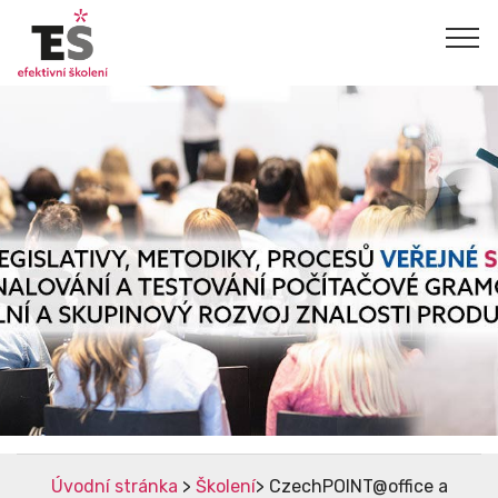
Úvodní stránka
>
Školení
> CzechPOINT@office a