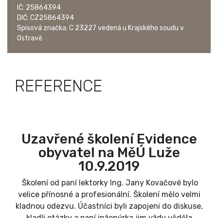
IČ: 25864394
DIČ: CZ25864394
Spisová značka: C 23227 vedená u Krajského soudu v
Ostravě
REFERENCE
Uzavřené školení Evidence
obyvatel na MěÚ Luže
10.9.2019
Školení od paní lektorky Ing. Jany Kovačové bylo
velice přínosné a profesionální. Školení mělo velmi
kladnou odezvu. Účastníci byli zapojeni do diskuse,
kladli otázky a paní inženýrka jim vždy věděla