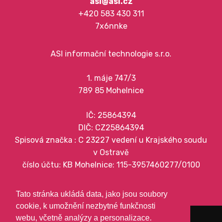
asi@asi.cz
+420 583 430 311
7x6nnke
ASI informační technologie s.r.o.
1. máje 747/3
789 85 Mohelnice
IČ: 25864394
DIČ: CZ25864394
Spisová značka : C 23227 vedení u Krajského soudu
v Ostravě
číslo účtu: KB Mohelnice: 115-3957460277/0100
zobrazit na mapě
Tato stránka ukládá data, jako jsou soubory
cookie, k umožnění nezbytné funkčnosti
webu, včetně analýzy a personalizace.