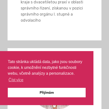
kraje s dvacetiletou praxí v oblasti
správního řízení, získanou v pozici
správního orgánu I. stupně a
odvolacího
Tato stránka ukládá data, jako jsou soubory
cookie, k umožnění nezbytné funkčnosti
webu, včetně analýzy a personalizace.
Číst více
© Copyright 2026 ASI Informační technologie - All
Rights Reserved
Přijímám