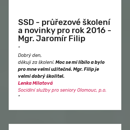
SSD - průřezové školení
a novinky pro rok 2016 -
Mgr. Jaromír Filip
"
Dobrý den,
děkuji za školení.
Moc se mi líbilo a bylo
pro mne velmi užitečné. Mgr. Filip je
velmi dobrý školitel.
Lenka Milatová
Sociální služby pro seniory Olomouc, p.o.
"