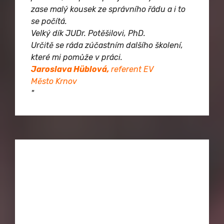
zase malý kousek ze správního řádu a i to
se počítá.
Velký dík JUDr. Potěšilovi, PhD.
Určitě se ráda zúčastním dalšího školení,
které mi pomůže v práci.
Jaroslava Hüblová,
r
eferent EV
Město Krnov
"