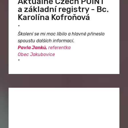
Aktuálně Czech POINT
a základní registry - Bc.
Karolína Kofroňová
"
Školení se mi moc líbilo a hlavně přineslo
spoustu dalších informací.
Pavla Janků,
referentka
Obec Jakubovice
"