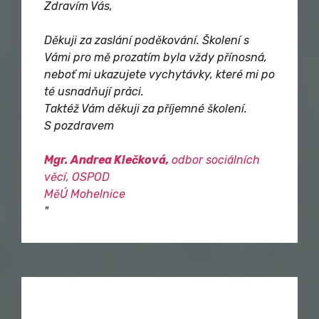
Zdravím Vás,
Děkuji za zaslání poděkování. Školení s
Vámi pro mě prozatím byla vždy přínosná,
neboť mi ukazujete vychytávky, které mi po
té usnadňují práci.
Taktéž Vám děkuji za příjemné školení.
S pozdravem
Mgr. Andrea Klečková,
odbor sociálních
věcí, OSPOD
MěÚ Mohelnice
"