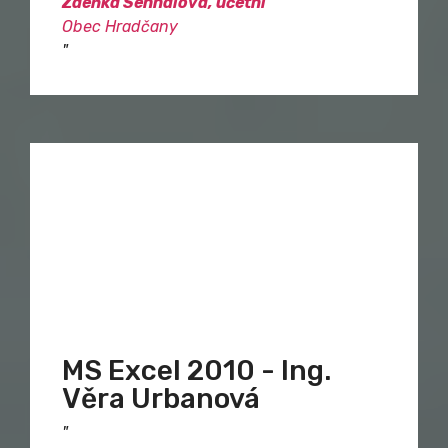
Zdeňka Sehnalová, účetní
Obec Hradčany
"
MS Excel 2010 - Ing.
Věra Urbanová
"