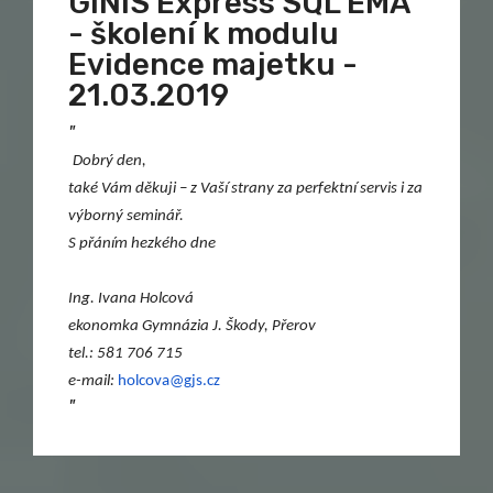
GINIS Express SQL EMA
- školení k modulu
Evidence majetku -
21.03.2019
"
Dobrý den,
také Vám děkuji – z Vaší strany za perfektní servis i za
výborný seminář.
S přáním hezkého dne
Ing. Ivana Holcová
ekonomka Gymnázia J. Škody, Přerov
tel.: 581 706 715
e-mail:
holcova@gjs.cz
"