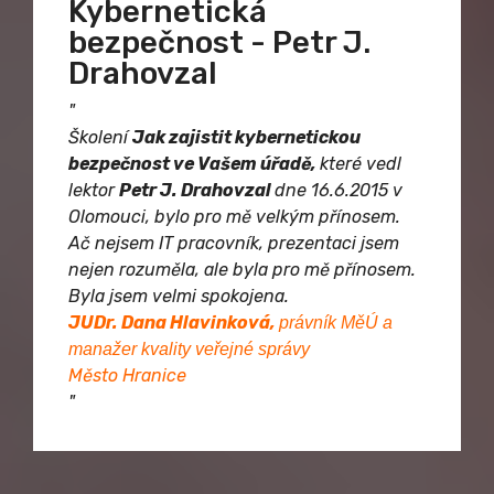
Kybernetická
bezpečnost - Petr J.
Drahovzal
"
Školení
Jak zajistit kybernetickou
bezpečnost ve Vašem úřadě,
které vedl
lektor
Petr J. Drahovzal
dne 16.6.2015 v
Olomouci, bylo pro mě velkým přínosem.
Ač nejsem IT pracovník, prezentaci jsem
nejen rozuměla, ale byla pro mě přínosem.
Byla jsem velmi spokojena.
JUDr. Dana Hlavinková,
právník MěÚ a
manažer kvality veřejné správy
Město Hranice
"