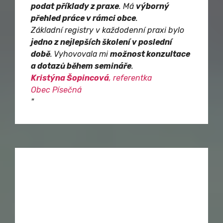
podat
příklady z praxe
. Má
výborný
přehled práce v rámci obce
.
Základní registry v každodenní praxi bylo
jedno z nejlepších školení v poslední
době
. Vyhovovala mi
možnost konzultace
a dotazů během semináře
.
Kristýna Šopincová
, referentka
Obec Písečná
"