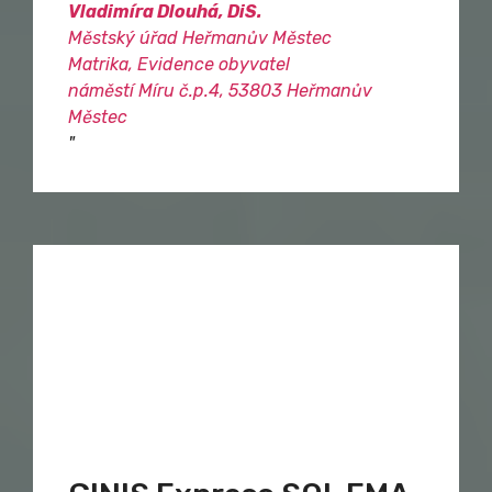
Vladimíra Dlouhá, DiS.
Městský úřad Heřmanův Městec
Matrika, Evidence obyvatel
náměstí Míru č.p.4, 53803 Heřmanův
Městec
"