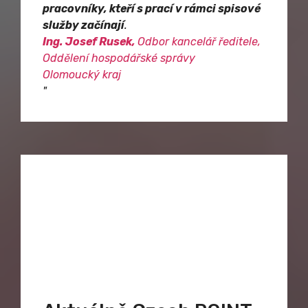
pracovníky, kteří s prací v rámci spisové
služby začínají
.
Ing. Josef Rusek,
Odbor kancelář ředitele,
Oddělení hospodářské správy
Olomoucký kraj
"